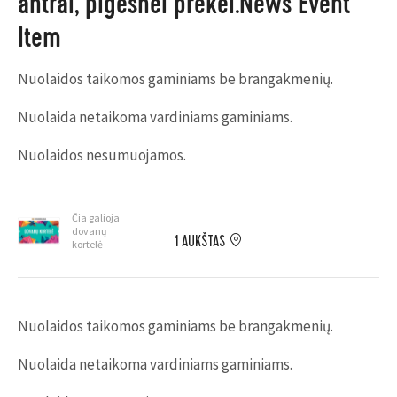
antrai, pigesnei prekei.News Event
Item
Nuolaidos taikomos gaminiams be brangakmenių.
Nuolaida netaikoma vardiniams gaminiams.
Nuolaidos nesumuojamos.
Čia galioja
dovanų
1 AUKŠTAS
kortelė
Nuolaidos taikomos gaminiams be brangakmenių.
Nuolaida netaikoma vardiniams gaminiams.