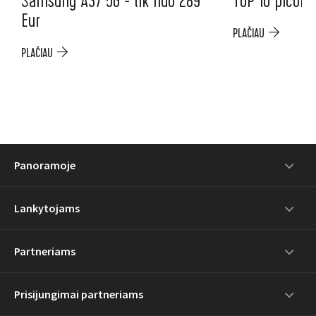
Samsung A37 5G - tik nuo 289
TOP 10 picoms
Eur
PLAČIAU
PLAČIAU
Panoramoje
Lankytojams
Partneriams
Prisijungimai partneriams