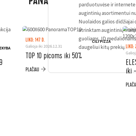
PANAŠŪS PASIŪLYMAI
parduotuvėse ir internete 
augintinių asortimentui nu
Nuolaidos galios didžiajai 
atrinktam augintinių mais
guoliams, ID medalionams,
LIKO: 147 D.
ČILI PIZZA
Galioja iki 2026.12.31
daugeliui kitų prekių.
LIKO: 
EKYBA
Galioj
TOP 10 picoms iki 50%
9
ELE
iki
PLAČIAU
PLAČI