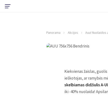
Panorama
Akcijos
Auu! Nuolaidos 
Kiekvienas žaislas, guolis
ieškotojas, ar ramybės m
skelbiamas didžiulis A-
iki -40% nuolaida! Apsila