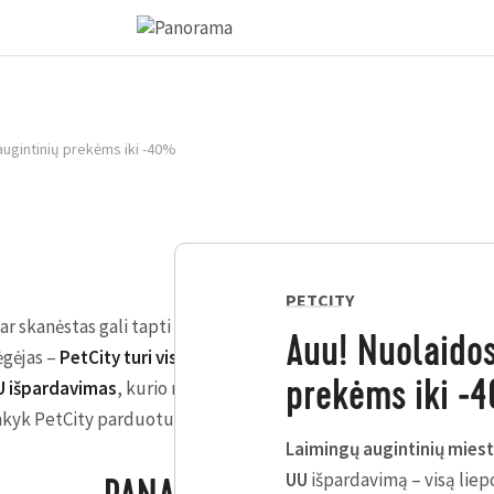
augintinių prekėms iki -40%
PETCITY
 ar skanėstas gali tapti mažyte švente tavo keturkojui. Nesvarbu
Auu! Nuolaidos
ėgėjas –
PetCity turi viską, ko reikia
. O visą liepos mėnesį
PetCi
UU išpardavimas
, kurio metu didelei daliai augintinių prekių a
prekėms iki -
nkyk PetCity parduotuvėje ir sutaupyk.
Laimingų augintinių miesta
UU
išpardavimą – visą liep