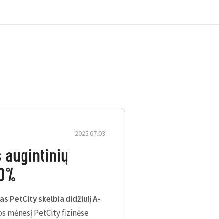
2025.07.03
, ar jis pašėlęs nuotykių
 augintinių
ty parduotuvėse
sortimento bus taikoma net
40%
s PetCity skelbia didžiulį A-
os mėnesį PetCity fizinėse