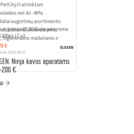
PetCity.lt atrinktam
olaidos net iki -40%.
daliai augintinių asortimento:
tui, žaislams, aksesuarams,
 higieniniams maišeliams ir
25 D.
LIKO: 25 D.
ELESEN
a iki 2026.08.31
Galioja iki 2026.08.31
SEN. Ninja kavos aparatams
ELESEN. Nemokama
 –200 €
mėnesių „Electrol
Item
2 AUKŠTAS
AU
PLAČIAU