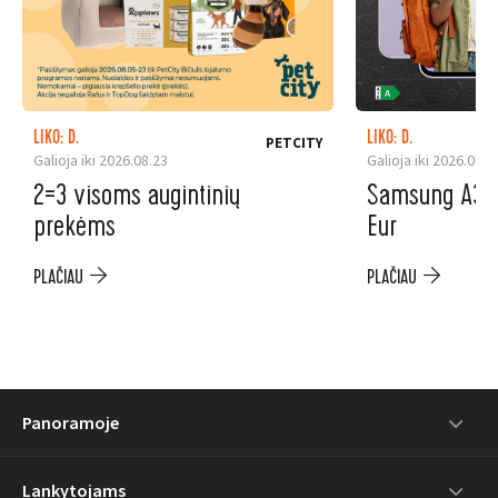
LIKO: D.
LIKO: D.
PETCITY
Galioja iki 2026.08.23
Galioja iki 2026.08.3
2=3 visoms augintinių
Samsung A37 5
prekėms
Eur
PLAČIAU
PLAČIAU
Panoramoje
Lankytojams