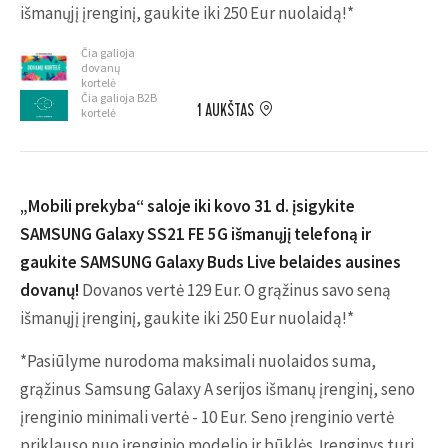
išmanųjį įrenginį, gaukite iki 250 Eur nuolaidą!*
Čia galioja
dovanų
kortelė
Čia galioja B2B
1 AUKŠTAS
kortelė
„Mobili prekyba“ saloje iki kovo 31 d. įsigykite
SAMSUNG Galaxy SS21 FE 5G išmanųjį telefoną ir
gaukite SAMSUNG Galaxy Buds Live belaides ausines
dovanų!
Dovanos vertė 129 Eur. O grąžinus savo seną
išmanųjį įrenginį, gaukite iki 250 Eur nuolaidą!*
*Pasiūlyme nurodoma maksimali nuolaidos suma,
grąžinus Samsung Galaxy A serijos išmanų įrenginį, seno
įrenginio minimali vertė - 10 Eur. Seno įrenginio vertė
priklauso nuo įrenginio modelio ir būklės. Įrenginys turi