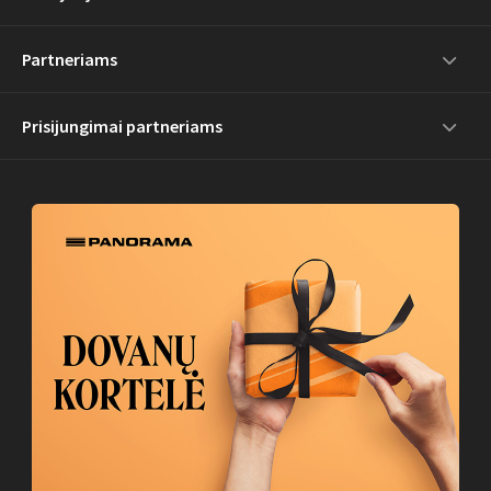
Partneriams
Prisijungimai partneriams