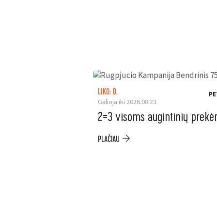
LIKO: D.
PE
Galioja iki 2026.08.23
2=3 visoms augintinių prek
PLAČIAU