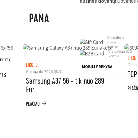
ausines dovanų!
Dovanos v
PANAŠŪS PASIŪLYMAI
Čia galioja
dovanų
kortelė
Čia galioja B2B
kortelė
LIKO: 
TCITY
Galioj
LIKO: D.
MOBILI PREKYBA
Galioja iki 2026.08.31
ėms
TOP
Samsung A37 5G - tik nuo 289
Eur
PLAČI
PLAČIAU