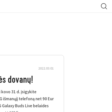
2022.03.01
foną net 90 Eur pigiau ir
ės dovanų!
Live belaidės ausinės.
 kovo 31 d. įsigykite
 išmanųjį telefoną net 90 Eur
antija. Daugiau ypatingų
 Galaxy Buds Live belaides