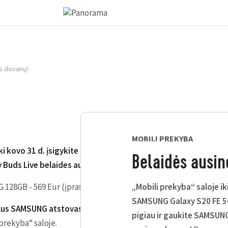
s dovanų!
MOBILI PREKYBA
ki kovo 31 d. įsigykite SAMSUNG Galaxy S20 FE 5G išmanųjį tele
Belaidės ausin
Buds Live belaides ausines dovanų!
Dovanos vertė 129 Eur.
128GB - 569 Eur (įprasta kaina 659 Eur) + DOVANA: Galaxy Buds 
„Mobili prekyba“ saloje iki
SAMSUNG Galaxy S20 FE 5G
ialus SAMSUNG atstovas.
Visoms prekėms suteikiama 24 mėn. gar
pigiau ir gaukite SAMSUNG
prekyba“ saloje.