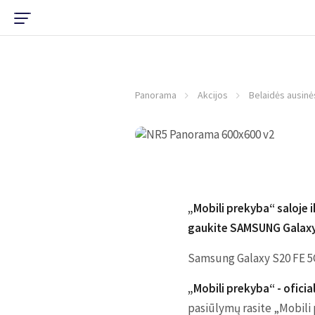
Panorama
Akcijos
Belaidės ausinė
„Mobili prekyba“ saloje i
gaukite SAMSUNG Galaxy 
Samsung Galaxy S20 FE 5G 
„Mobili prekyba“ - ofic
pasiūlymų rasite „Mobili 