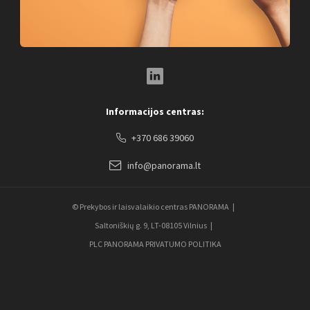
LinkedIn Social Link
Informacijos centras:
+370 686 39060
info@panorama.lt
© Prekybos ir laisvalaikio centras PANORAMA
Saltoniškių g. 9, LT-08105 Vilnius
PLC PANORAMA PRIVATUMO POLITIKA