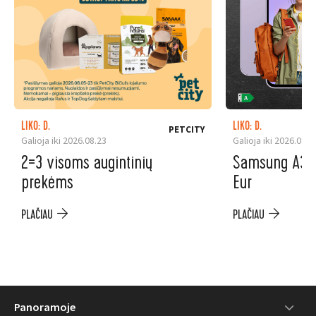
LIKO: D.
LIKO: D.
PETCITY
Galioja iki 2026.08.23
Galioja iki 2026.08.3
2=3 visoms augintinių
Samsung A37 5
prekėms
Eur
PLAČIAU
PLAČIAU
Panoramoje