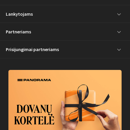
Lankytojams
Partneriams
Prisijungimai partneriams