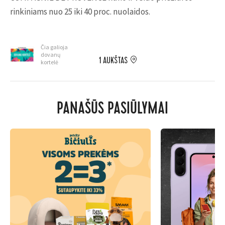
rinkiniams nuo 25 iki 40 proc. nuolaidos.
Čia galioja
dovanų
1 AUKŠTAS
kortelė
PANAŠŪS PASIŪLYMAI