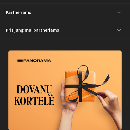
Partneriams
Prisijungimai partneriams