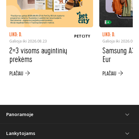
LIKO: D.
LIKO: D.
PETCITY
Galioja iki 2026.08.23
Galioja iki 2026.08.3
2=3 visoms augintinių
Samsung A37 5
prekėms
Eur
PLAČIAU
PLAČIAU
Panoramoje
Lankytojams