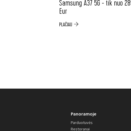
Samsung A37 5G - tik nuo 28
Eur
PLAČIAU
Panoramoje
Parduotuvės
Restoranai