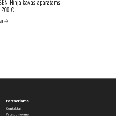
SEN. Ninja kavos aparatams
ELESEN. Nemokama
 –200 €
mėnesių „Electrol
Item
AU
PLAČIAU
Partneriams
Kontaktai
Patalpų nuoma