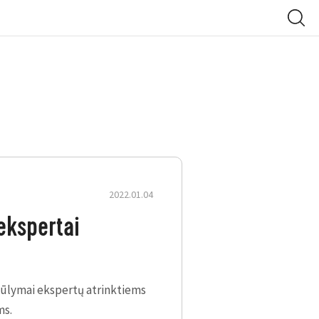
2022.01.04
ekspertai
siūlymai ekspertų atrinktiems
ms.