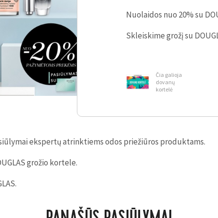
Nuolaidos nuo 20% su DOU
Skleiskime grožį su DOUG
Čia galioja
dovanų
kortelė
asiūlymai ekspertų atrinktiems odos priežiūros produktams.
UGLAS grožio kortele.
GLAS.