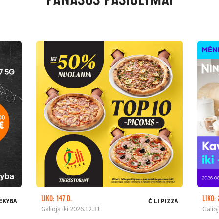
PANAŠŪS PASIŪLYMAI
LIKO: 147 D.
LIKO: 
EKYBA
ČILI PIZZA
Galioja iki 2026.12.31
Galioj