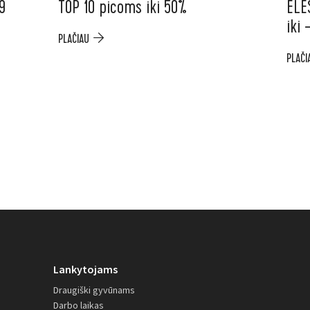
9
TOP 10 picoms iki 50%
ELE
iki
PLAČIAU
PLAČI
Lankytojams
Draugiški gyvūnams
Darbo laikas