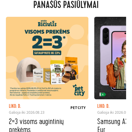
PANAŠŪS PASIŪLYMAI
LIKO: D.
LIKO: D.
PETCITY
Galioja iki 2026.08.23
Galioja iki 2026.08.3
2=3 visoms augintinių
Samsung A37 5
prekėms
Eur