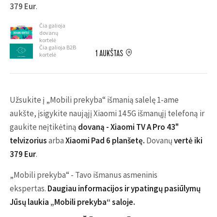
379 Eur
.
Čia galioja
dovanų
kortelė
Čia galioja B2B
1 AUKŠTAS
kortelė
Užsukite į „Mobili prekyba“ išmanią salelę 1-ame
aukšte, įsigykite
naująjį Xiaomi 14 5G išmanųjį telefoną ir
gaukite neįtikėtiną
dovaną - Xiaomi TV A Pro 43"
telvizorius
arba
Xiaomi Pad 6 planšetę.
Dovanų
vertė iki
379 Eur
.
„Mobili prekyba“ - Tavo išmanus asmeninis
ekspertas.
Daugiau informacijos ir ypatingų pasiūlymų
Jūsų laukia „Mobili prekyba“ saloje.