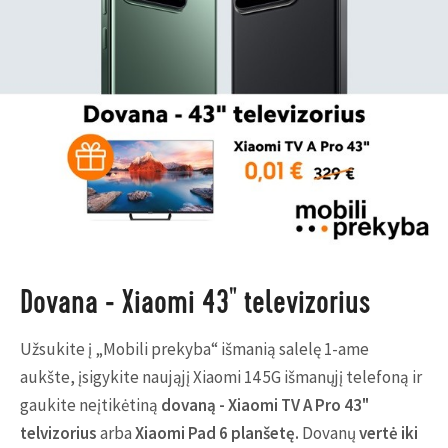
Dovana - Xiaomi 43" televizorius
Užsukite į „Mobili prekyba“ išmanią salelę 1-ame
aukšte, įsigykite
naująjį Xiaomi 14 5G išmanųjį telefoną ir
gaukite neįtikėtiną
dovaną - Xiaomi TV A Pro 43"
telvizorius
arba
Xiaomi Pad 6 planšetę.
Dovanų
vertė iki