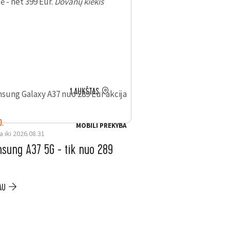
ė - net 399 Eur.
Dovanų kiekis
1 AUKŠTAS
LIKO: 143 D.
Galioja iki 2026.12.31
D.
MOBILI PREKYBA
a iki 2026.08.31
TOP 10 picoms iki
sung A37 5G - tik nuo 289
PLAČIAU
AU