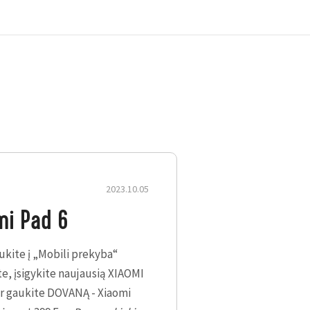
2023.10.05
te naujausią XIAOMI 13T
mi Pad 6
ur.
Dovanų kiekis ribotas.
s, perkels duomenis, o
ukite į „Mobili prekyba“
.
e, įsigykite naujausią XIAOMI
ir gaukite DOVANĄ - Xiaomi
pasiūlymų Jūsų laukia