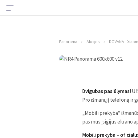
Panorama
Akcijos
DOVANA - Xiaom
Dvigubas pasiūlymas!
Už
Pro išmanųjį telefoną ir 
„Mobili prekyba“ išmanūs 
pas mus įsigijus ekrano a
Mobili prekyba – oficialu