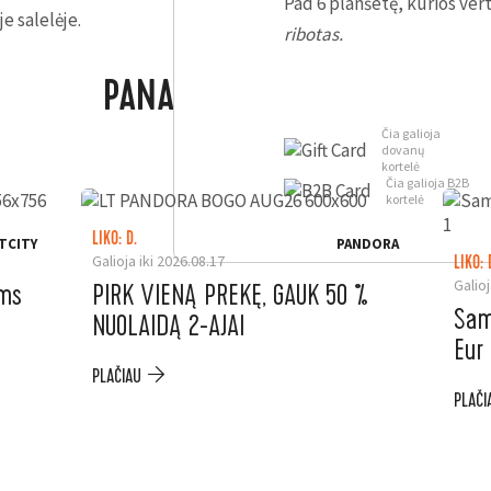
Pad 6 planšetę, kurios vert
e salelėje.
ribotas.
PANAŠŪS PASIŪLYMAI
Čia galioja
dovanų
kortelė
Čia galioja B2B
kortelė
LIKO: D.
TCITY
PANDORA
Galioja iki 2026.08.17
LIKO: 
Galioj
ėms
PIRK VIENĄ PREKĘ, GAUK 50 %
Sam
NUOLAIDĄ 2-AJAI
Eur
PLAČIAU
PLAČI