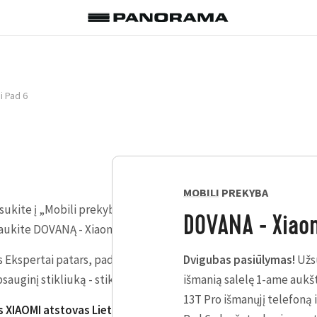
i Pad 6
MOBILI PREKYBA
sukite į „Mobili prekyba“ išmanią salelę 1-ame aukšte, įsigyki
DOVANA - Xiao
gaukite DOVANĄ - Xiaomi Pad 6 planšetę, kurios vertė - net 399 E
Ekspertai patars, padės išsirinkti, priderins tinkančius priedu
Dvigubas pasiūlymas!
Užs
psauginį stikliuką - stikliuko užklijavimo paslauga - NEMOKAMA
išmanią salelę 1-ame aukšt
13T Pro išmanųjį telefoną 
s XIAOMI atstovas Lietuvoje.
Daugiau informacijos ir ypatingų 