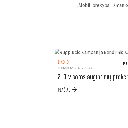
„Mobili prekyba“ išmanioj
LIKO: D.
PE
Galioja iki 2026.08.23
2=3 visoms augintinių prek
PLAČIAU