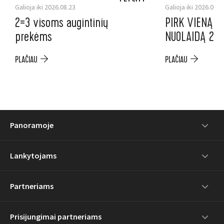
Galioja iki 2026.08.23
Galioja iki 2026.08.1
2=3 visoms augintinių
PIRK VIENĄ P
prekėms
NUOLAIDĄ 2-A
PLAČIAU
PLAČIAU
Panoramoje
Lankytojams
Partneriams
Prisijungimai partneriams