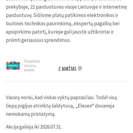
prekyboje, 21 parduotuves visoje Lietuvoje ir internetinę
parduotuvę. Siūlome platų patikimos elektronikos ir
buitinės technikos pasirinkimą, ekspertų pagalbą bei
apsipirkimo patirtį, kurioje gali jaustis užtikrintai ir
priimti geriausius sprendimus.
Čia galioja
dovanų
2 AUKŠTAS
kortelė
Vasarą norisi, kad viskas vyktų paprasčiau. Todėl visą
liepą įsigijus atrinktą šaldytuvą, „Elesen“ dovanoja
nemokamą pristatymą
.
Akcija galioja iki 2026.07.31.