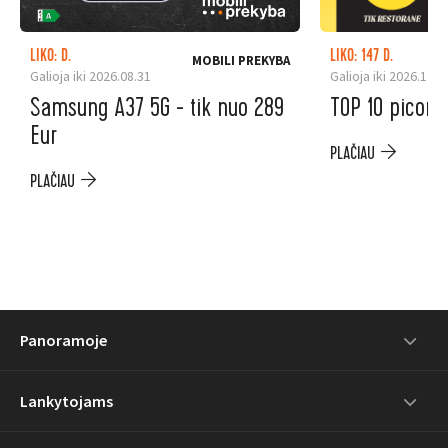
LIKO: D.
LIKO: 147 D.
MOBILI PREKYBA
Galioja iki 2026.08.31
Galioja iki 2026.12.3
Samsung A37 5G - tik nuo 289
TOP 10 picoms
Eur
PLAČIAU
PLAČIAU
Panoramoje
Lankytojams