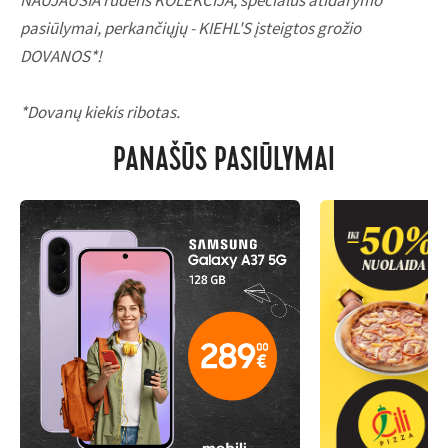
NAUJAUSIA rudens KOLEKCIJA, specialūs atidarymo
pasiūlymai, perkančiųjų - KIEHL'S įsteigtos grožio
DOVANOS*!
*Dovanų kiekis ribotas.
PANAŠŪS PASIŪLYMAI