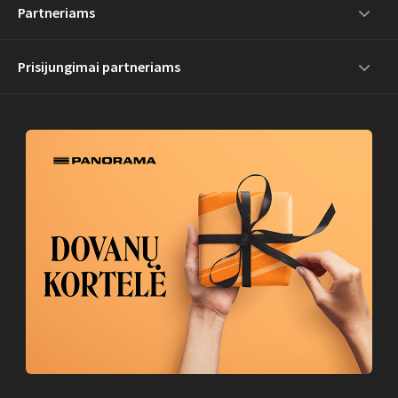
Partneriams
Prisijungimai partneriams