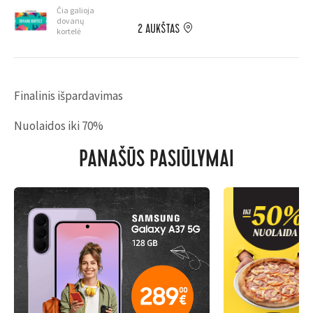
Čia galioja
dovanų
2 AUKŠTAS
kortelė
Finalinis išpardavimas
Nuolaidos iki 70%
PANAŠŪS PASIŪLYMAI