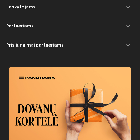
Lankytojams
Partneriams
Prisijungimai partneriams