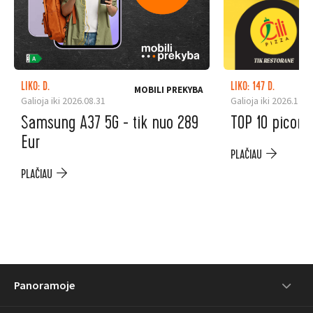
LIKO: D.
LIKO: 147 D.
MOBILI PREKYBA
Galioja iki 2026.08.31
Galioja iki 2026.12.3
Samsung A37 5G - tik nuo 289
TOP 10 picoms
Eur
PLAČIAU
PLAČIAU
Panoramoje