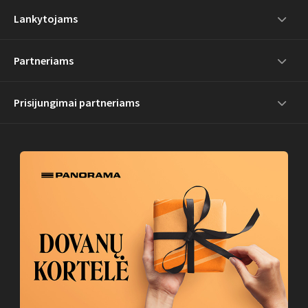
Lankytojams
Partneriams
Prisijungimai partneriams