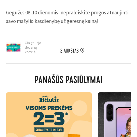
Gegužės 08-10 dienomis, nepraleiskite progos atnaujinti
savo mažylio kasdienybę už geresnę kainą!
Čia galioja
dovanų
2 AUKŠTAS
kortelė
PANAŠŪS PASIŪLYMAI