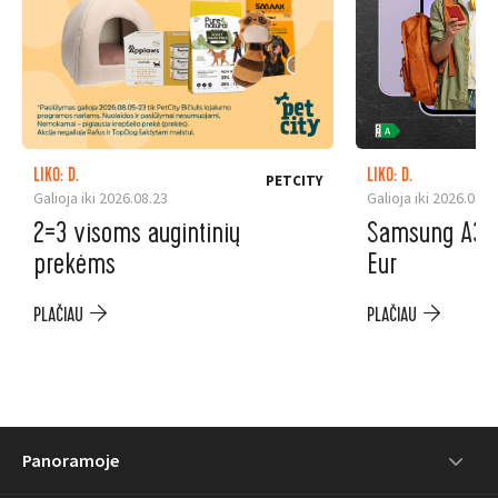
LIKO: D.
LIKO: D.
PETCITY
Galioja iki 2026.08.23
Galioja iki 2026.08.3
2=3 visoms augintinių
Samsung A37 5
prekėms
Eur
PLAČIAU
PLAČIAU
Panoramoje