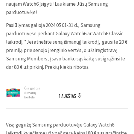
naujam Watch6 įsigyti! Laukiame Jūsų Samsung
parduotuvėje!
Pasiūlymas galioja 2024 05 01-31 d., Samsung
parduotuvėse perkant Galaxy Watch6 ar Watch6 Classic
laikrodį. *Jei atnešite seną išmanųjį laikrodį, gausite 20 €
premiją prie senojo įrenginio vertės, o užsiregistravę
Samsung Members, į savo banko sąskaitą susigrąžinsite
dar 80 € už pirkinį. Prekių kiekis ribotas.
Čia galioja
dovanų
1 AUKŠTAS
kortelė
Visą gegužę Samsung parduotuvėje Galaxy Watch6
laikrodį kviečiame už ypač gerą kainą! 80 € susigrąžinsite