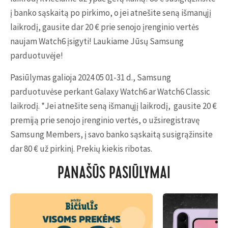
į banko sąskaitą po pirkimo, o jei atnešite seną išmanųjį
laikrodį, gausite dar 20 € prie senojo įrenginio vertės
naujam Watch6 įsigyti! Laukiame Jūsų Samsung
parduotuvėje!
Pasiūlymas galioja 2024 05 01-31 d., Samsung
parduotuvėse perkant Galaxy Watch6 ar Watch6 Classic
laikrodį. *Jei atnešite seną išmanųjį laikrodį, gausite 20 €
premiją prie senojo įrenginio vertės, o užsiregistravę
Samsung Members, į savo banko sąskaitą susigrąžinsite
dar 80 € už pirkinį. Prekių kiekis ribotas.
PANAŠŪS PASIŪLYMAI