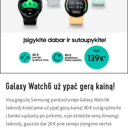
Galaxy Watch6 už ypač gerą kainą!
Visą gegužę Samsung parduotuvėje Galaxy Watch6
laikrodį kviečiame už ypač gerą kainą! 80 € susigrąžinsite
į banko sąskaitą po pirkimo, o jei atnešite seną išmanųjį
laikrodį, gausite dar 20 € prie senojo įrenginio vertės