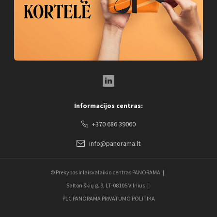
LinkedIn Social Link
Informacijos centras:
+370 686 39060
info@panorama.lt
© Prekybos ir laisvalaikio centras PANORAMA
Saltoniškių g. 9, LT-08105 Vilnius
PLC PANORAMA PRIVATUMO POLITIKA