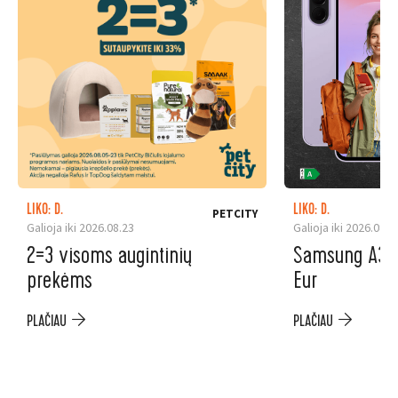
LIKO: D.
LIKO: D.
PETCITY
Galioja iki 2026.08.23
Galioja iki 2026.08.3
2=3 visoms augintinių
Samsung A37 5
prekėms
Eur
PLAČIAU
PLAČIAU