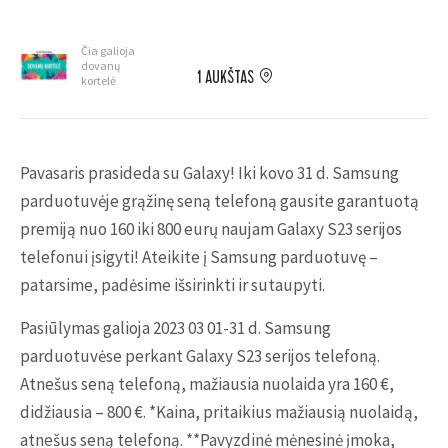
Čia galioja
dovanų
1 AUKŠTAS
kortelė
Pavasaris prasideda su Galaxy! Iki kovo 31 d. Samsung
parduotuvėje grąžinę seną telefoną gausite garantuotą
premiją nuo 160 iki 800 eurų naujam Galaxy S23 serijos
telefonui įsigyti! Ateikite į Samsung parduotuvę –
patarsime, padėsime išsirinkti ir sutaupyti.
Pasiūlymas galioja 2023 03 01-31 d. Samsung
parduotuvėse perkant Galaxy S23 serijos telefoną.
Atnešus seną telefoną, mažiausia nuolaida yra 160 €,
didžiausia – 800 €. *Kaina, pritaikius mažiausią nuolaidą,
atnešus seną telefoną. **Pavyzdinė mėnesinė įmoka,