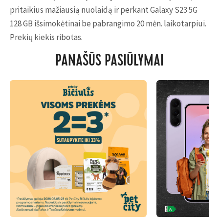
pritaikius mažiausią nuolaidą ir perkant Galaxy S23 5G
128 GB išsimokėtinai be pabrangimo 20 mėn. laikotarpiui.
Prekių kiekis ribotas.
PANAŠŪS PASIŪLYMAI