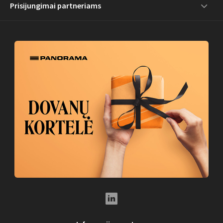
Prisijungimai partneriams
LinkedIn Social Link