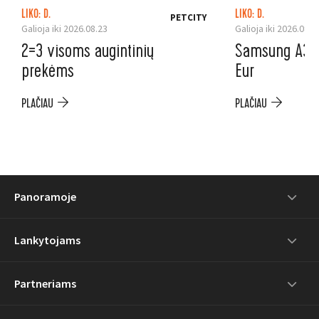
LIKO: D.
LIKO: D.
PETCITY
Galioja iki 2026.08.23
Galioja iki 2026.08.3
2=3 visoms augintinių
Samsung A37 5
prekėms
Eur
PLAČIAU
PLAČIAU
Panoramoje
Lankytojams
Partneriams