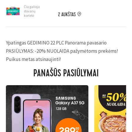
Čia galioja
dovanų
2 AUKŠTAS
kortelė
Ypatingas GEDIMINO 22 PLC Panorama pavasario
PASIŪLYMAS: -20% NUOLAIDA pažymėtoms prekėms!
Puikus metas atsinaujinti!
PANAŠŪS PASIŪLYMAI