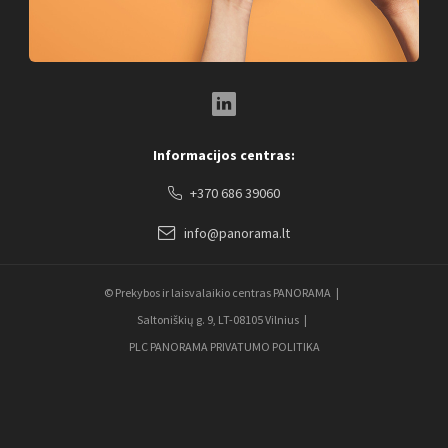
LinkedIn Social Link
Informacijos centras:
+370 686 39060
info@panorama.lt
© Prekybos ir laisvalaikio centras PANORAMA
Saltoniškių g. 9, LT-08105 Vilnius
PLC PANORAMA PRIVATUMO POLITIKA