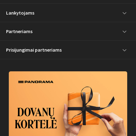
Lankytojams
Partneriams
Prisijungimai partneriams