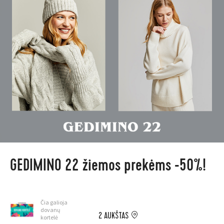
GEDIMINO 22 žiemos prekėms -50%!
Čia galioja
dovanų
2 AUKŠTAS
kortelė