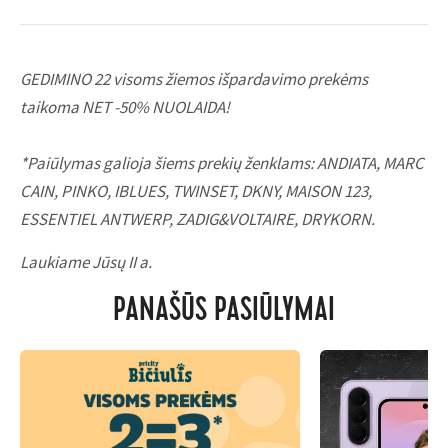
GEDIMINO 22 visoms žiemos išpardavimo prekėms
taikoma NET -50% NUOLAIDA!
*Paiūlymas galioja šiems prekių ženklams: ANDIATA, MARC
CAIN, PINKO, IBLUES, TWINSET, DKNY, MAISON 123,
ESSENTIEL ANTWERP, ZADIG&VOLTAIRE, DRYKORN.
Laukiame Jūsų II a.
PANAŠŪS PASIŪLYMAI