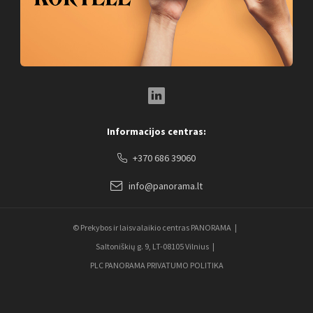
LinkedIn Social Link
Informacijos centras:
+370 686 39060
info@panorama.lt
© Prekybos ir laisvalaikio centras PANORAMA
Saltoniškių g. 9, LT-08105 Vilnius
PLC PANORAMA PRIVATUMO POLITIKA