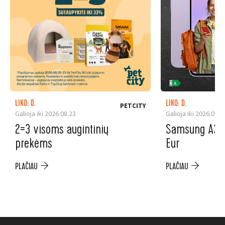
LIKO: D.
LIKO: D.
PETCITY
Galioja iki 2026.08.23
Galioja iki 2026.08.3
2=3 visoms augintinių
Samsung A37 5
prekėms
Eur
PLAČIAU
PLAČIAU