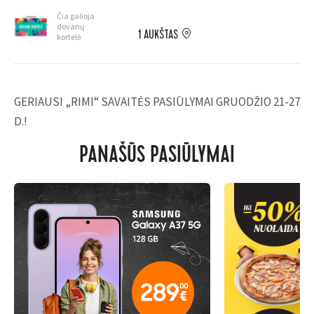
Čia galioja
dovanų
1 AUKŠTAS
kortelė
GERIAUSI „RIMI“ SAVAITĖS PASIŪLYMAI GRUODŽIO 21-27
D.!
PANAŠŪS PASIŪLYMAI