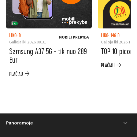
LIKO: D.
LIKO: 146 D.
MOBILI PREKYBA
Galioja iki 2026.08.31
Galioja iki 2026.12.3
Samsung A37 5G - tik nuo 289
TOP 10 picoms
Eur
PLAČIAU
PLAČIAU
Panoramoje