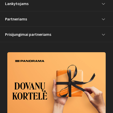
Lankytojams
Partneriams
Prisijungimai partneriams