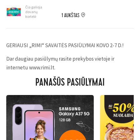
Čia galioja
dovanų
1 AUKŠTAS
kortelė
GERIAUSI „RIMI“ SAVAITĖS PASIŪLYMAI KOVO 2-7 D.!
Dar daugiau pasiūlymų rasite prekybos vietoje ir
internetu www.rimi.lt.
PANAŠŪS PASIŪLYMAI