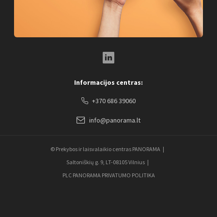
LinkedIn Social Link
Informacijos centras:
+370 686 39060
info@panorama.lt
© Prekybos ir laisvalaikio centras PANORAMA
Saltoniškių g. 9, LT-08105 Vilnius
PLC PANORAMA PRIVATUMO POLITIKA