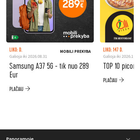
LIKO: D.
LIKO: 147 D.
MOBILI PREKYBA
Galioja iki 2026.08.31
Galioja iki 2026.12.3
Samsung A37 5G - tik nuo 289
TOP 10 picoms
Eur
PLAČIAU
PLAČIAU
Panoramoje