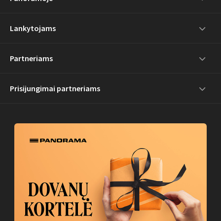
Lankytojams
Partneriams
Prisijungimai partneriams