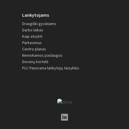
Lankytojams
Draugiški gyvūnams
Darbo laikas
Kaip atvykti
Parkavimas
Centro planas
Nemokamos paslaugos
Dovanų kortelė
PLC Panorama lankytojų taisyklės
LinkedIn Social Link