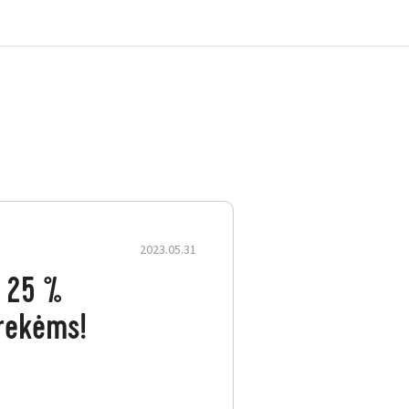
2023.05.31
AIFUN ir SAMOON prekėms!
 25 %
rekėms!