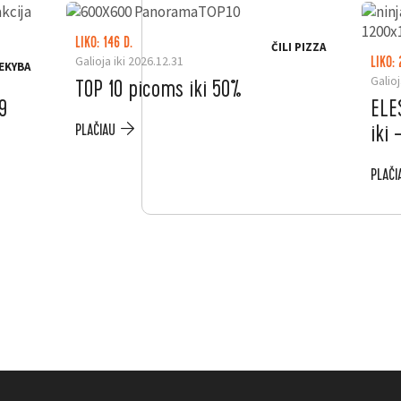
LIKO: 146 D.
ČILI PIZZA
Galioja iki 2026.12.31
LIKO: 
EKYBA
Galioj
TOP 10 picoms iki 50%
9
ELE
iki
PLAČIAU
PLAČI