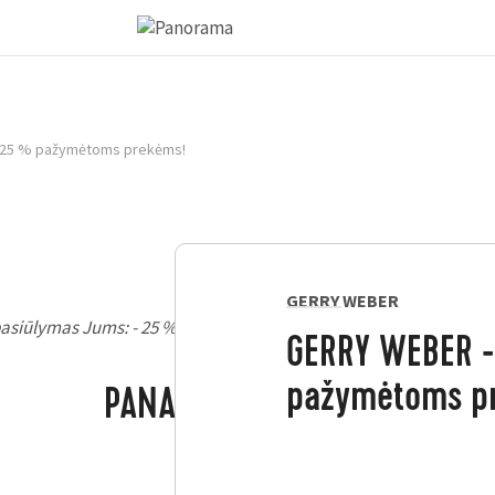
 25 % pažymėtoms prekėms!
GERRY WEBER
asiūlymas Jums: - 25 % nuolaida pažymėtoms GERRY WEBER, T
GERRY WEBER -
pažymėtoms p
PANAŠŪS PASIŪLYMAI