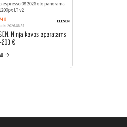
24 D.
LIKO: 24 D.
ELESEN
a iki 2026.08.31
Galioja iki 2026.08.31
SEN. Ninja kavos aparatams
ELESEN. Nemokama
 –200 €
mėnesių „Electrol
Item
AU
PLAČIAU