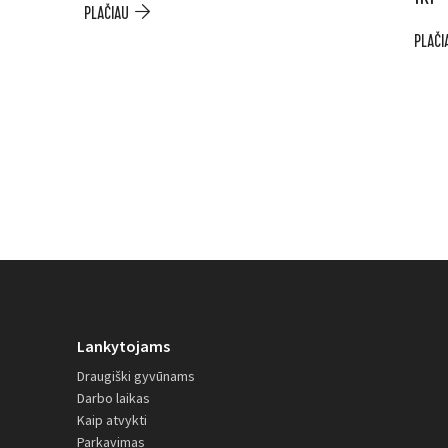
PLAČIAU
PLAČI
Lankytojams
Draugiški gyvūnams
Darbo laikas
Kaip atvykti
Parkavimas