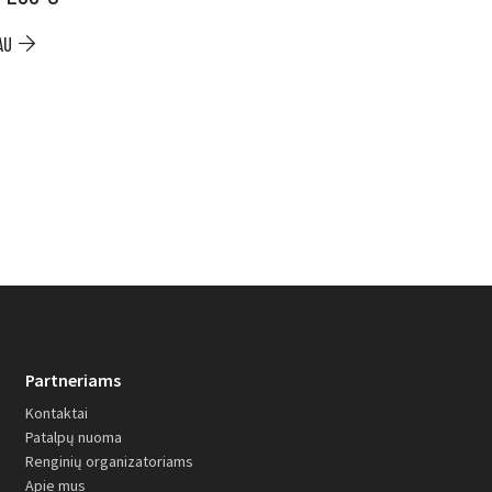
Item
AU
PLAČIAU
Partneriams
Kontaktai
Patalpų nuoma
Renginių organizatoriams
Apie mus