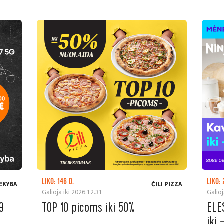
LIKO: 146 D.
LIKO: 
EKYBA
ČILI PIZZA
Galioja iki 2026.12.31
Galioj
9
TOP 10 picoms iki 50%
ELE
iki