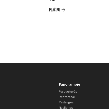
PLAČIAU
Panoramoje
Parduotuvės
Restoranai
Paslaugos
Naujienos