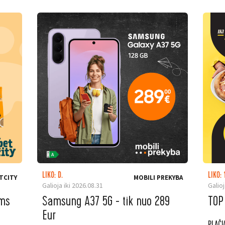
LIKO: D.
LIKO: 
TCITY
MOBILI PREKYBA
Galioja iki 2026.08.31
Galioj
ėms
Samsung A37 5G - tik nuo 289
TOP
Eur
PLAČI