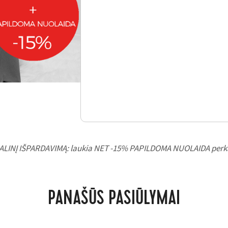
ALINĮ IŠPARDAVIMĄ: laukia NET -15% PAPILDOMA NUOLAIDA perka
PANAŠŪS PASIŪLYMAI