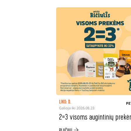
LIKO: D.
PE
Galioja iki 2026.08.23
2=3 visoms augintinių prek
PLAČIAU