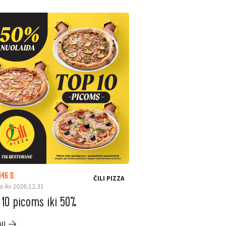
146 D.
LIKO: 24 D.
ČILI PIZZA
a iki 2026.12.31
Galioja iki 2026.08.31
 10 picoms iki 50%
ELESEN. Ninja ka
iki –200 €
AU