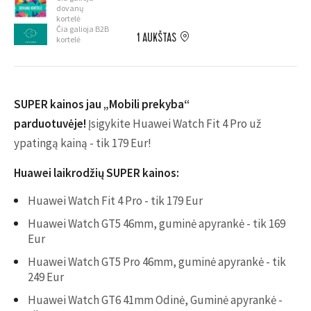
dovanų
kortelė
Čia galioja B2B
1 AUKŠTAS
kortelė
SUPER kainos jau „Mobili prekyba“
parduotuvėje!
Įsigykite Huawei Watch Fit 4 Pro už
ypatingą kainą - tik 179 Eur!
Huawei laikrodžių SUPER kainos:
Huawei Watch Fit 4 Pro - tik 179 Eur
Huawei Watch GT5 46mm, guminė apyrankė - tik 169
Eur
Huawei Watch GT5 Pro 46mm, guminė apyrankė - tik
249 Eur
Huawei Watch GT6 41mm Odinė, Guminė apyrankė -