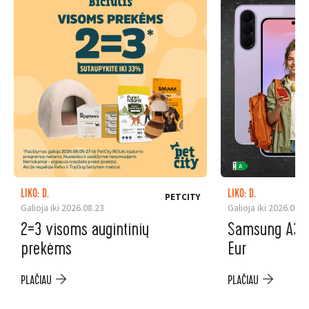
LIKO: D.
LIKO: D.
PETCITY
Galioja iki 2026.08.23
Galioja iki 2026.08.3
2=3 visoms augintinių
Samsung A37 5
prekėms
Eur
PLAČIAU
PLAČIAU