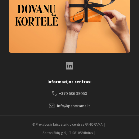
LinkedIn Social Link
Informacijos centras:
+370 686 39060
info@panorama.lt
© Prekybos ir laisvalaikio centras PANORAMA
Saltoniškių g. 9, LT-08105 Vilnius