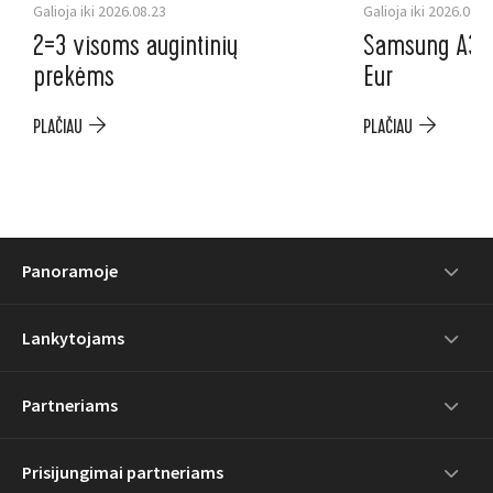
Galioja iki 2026.08.23
Galioja iki 2026.08.3
2=3 visoms augintinių
Samsung A37 5
prekėms
Eur
PLAČIAU
PLAČIAU
Panoramoje
Lankytojams
Partneriams
Prisijungimai partneriams