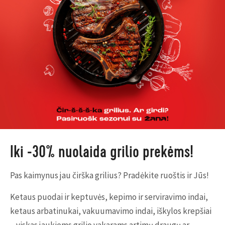
Iki -30% nuolaida grilio prekėms!
Pas kaimynus jau čirška grilius? Pradėkite ruoštis ir Jūs!
Ketaus puodai ir keptuvės, kepimo ir serviravimo indai,
ketaus arbatinukai, vakuumavimo indai, iškylos krepšiai