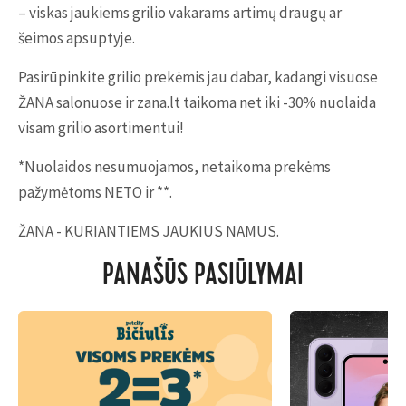
– viskas jaukiems grilio vakarams artimų draugų ar
šeimos apsuptyje.
Pasirūpinkite grilio prekėmis jau dabar, kadangi visuose
ŽANA salonuose ir zana.lt taikoma net iki -30% nuolaida
visam grilio asortimentui!
*Nuolaidos nesumuojamos, netaikoma prekėms
pažymėtoms NETO ir **.
ŽANA - KURIANTIEMS JAUKIUS NAMUS.
PANAŠŪS PASIŪLYMAI