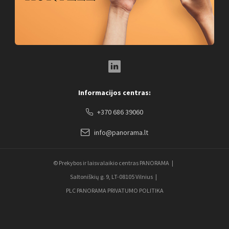
LinkedIn Social Link
Informacijos centras:
+370 686 39060
info@panorama.lt
© Prekybos ir laisvalaikio centras PANORAMA
Saltoniškių g. 9, LT-08105 Vilnius
PLC PANORAMA PRIVATUMO POLITIKA