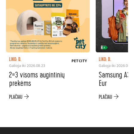
LIKO: D.
LIKO: D.
PETCITY
Galioja iki 2026.08.23
Galioja iki 2026.08.3
2=3 visoms augintinių
Samsung A37 5
prekėms
Eur
PLAČIAU
PLAČIAU