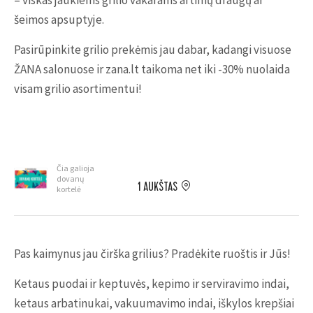
– viskas jaukiems grilio vakarams artimų draugų ar
šeimos apsuptyje.
Pasirūpinkite grilio prekėmis jau dabar, kadangi visuose
ŽANA salonuose ir zana.lt taikoma net iki -30% nuolaida
visam grilio asortimentui!
Čia galioja
dovanų
1 AUKŠTAS
kortelė
Pas kaimynus jau čirška grilius? Pradėkite ruoštis ir Jūs!
Ketaus puodai ir keptuvės, kepimo ir serviravimo indai,
ketaus arbatinukai, vakuumavimo indai, iškylos krepšiai