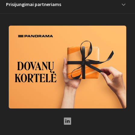
Prisijungimai partneriams
LinkedIn Social Link