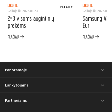
LIKO: D.
LIKO: D.
PETCITY
Galioja iki 2026.08.23
Galioja iki 2026.08.3
2=3 visoms augintinių
Samsung A37 5
prekėms
Eur
PLAČIAU
PLAČIAU
Panoramoje
Lankytojams
Partneriams