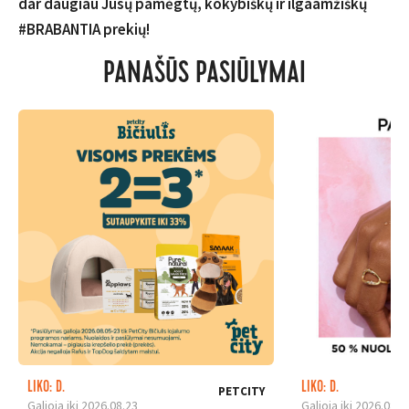
dar daugiau Jūsų pamėgtų, kokybiškų ir ilgaamžiškų
#BRABANTIA prekių!
PANAŠŪS PASIŪLYMAI
LIKO: D.
LIKO: D.
PETCITY
Galioja iki 2026.08.23
Galioja iki 2026.08.1