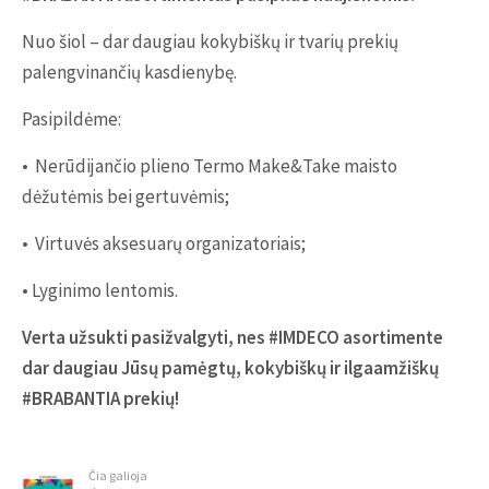
Nuo šiol – dar daugiau kokybiškų ir tvarių prekių
palengvinančių kasdienybę.
Pasipildėme:
• Nerūdijančio plieno Termo Make&Take maisto
dėžutėmis bei gertuvėmis;
• Virtuvės aksesuarų organizatoriais;
• Lyginimo lentomis.
Verta užsukti pasižvalgyti, nes #IMDECO asortimente
dar daugiau Jūsų pamėgtų, kokybiškų ir ilgaamžiškų
#BRABANTIA prekių!
Čia galioja