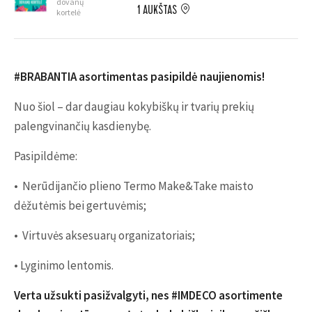
dovanų
1 AUKŠTAS
kortelė
#BRABANTIA asortimentas pasipildė naujienomis!
Nuo šiol – dar daugiau kokybiškų ir tvarių prekių
palengvinančių kasdienybę.
Pasipildėme:
• Nerūdijančio plieno Termo Make&Take maisto
dėžutėmis bei gertuvėmis;
• Virtuvės aksesuarų organizatoriais;
• Lyginimo lentomis.
Verta užsukti pasižvalgyti, nes #IMDECO asortimente