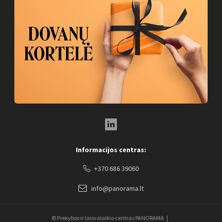
LinkedIn Social Link
Informacijos centras:
+370 686 39060
info@panorama.lt
© Prekybos ir laisvalaikio centras PANORAMA