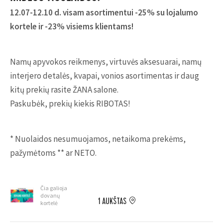
12.07-12.10 d. visam asortimentui -25% su lojalumo
kortele ir -23% visiems klientams!
Namų apyvokos reikmenys, virtuvės aksesuarai, namų
interjero detalės, kvapai, vonios asortimentas ir daug
kitų prekių rasite ŽANA salone.
Paskubėk, prekių kiekis RIBOTAS!
* Nuolaidos nesumuojamos, netaikoma prekėms,
pažymėtoms ** ar NETO.
Čia galioja
dovanų
1 AUKŠTAS
kortelė