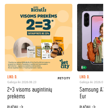
LIKO: D.
LIKO: D.
PETCITY
Galioja iki 2026.08.23
Galioja iki 2026.08.3
2=3 visoms augintinių
Samsung A37 5
prekėms
Eur
PLAČIAU
PLAČIAU