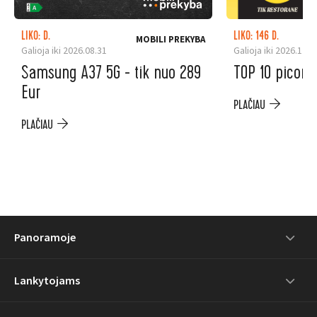
LIKO: D.
LIKO: 146 D.
MOBILI PREKYBA
Galioja iki 2026.08.31
Galioja iki 2026.12.3
Samsung A37 5G - tik nuo 289
TOP 10 picoms
Eur
PLAČIAU
PLAČIAU
Panoramoje
Lankytojams