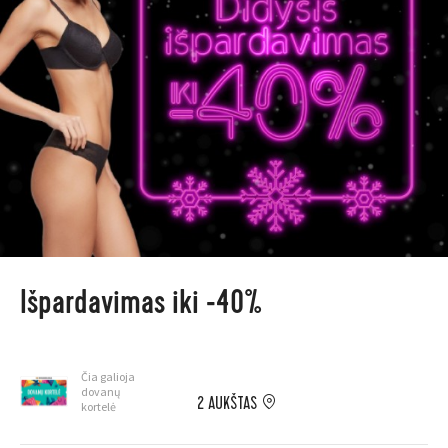
Išpardavimas iki -40%
Čia galioja
dovanų
2 AUKŠTAS
kortelė