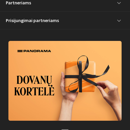
Partneriams
Prisijungimai partneriams