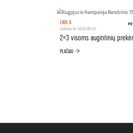
LIKO: D.
PE
Galioja iki 2026.08.23
2=3 visoms augintinių prek
PLAČIAU