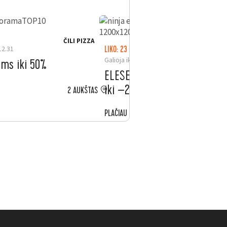
ČILI PIZZA
12.31
LIKO: 23 D.
Galioja iki 2026.08.31
oms iki 50%
ELESEN. Ninja kavos aparat
iki –200 €
2 AUKŠTAS
PLAČIAU