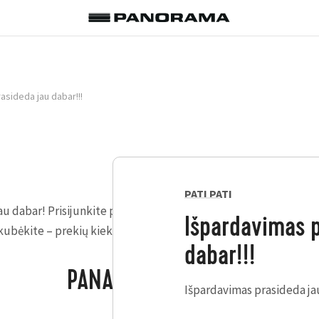
asideda jau dabar!!!
PATI PATI
u dabar! Prisijunkite prie mūsų ir gaukite prieigą prie išanksti
Išpardavimas p
kubėkite – prekių kiekis ribotas!
dabar!!!
PANAŠŪS PASIŪLYMAI
Išpardavimas prasideda ja