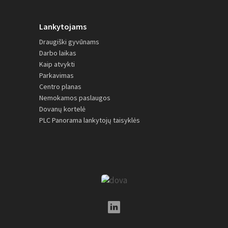
Lankytojams
Draugiški gyvūnams
Darbo laikas
Kaip atvykti
Parkavimas
Centro planas
Nemokamos paslaugos
Dovanų kortelė
PLC Panorama lankytojų taisyklės
LinkedIn Social Link