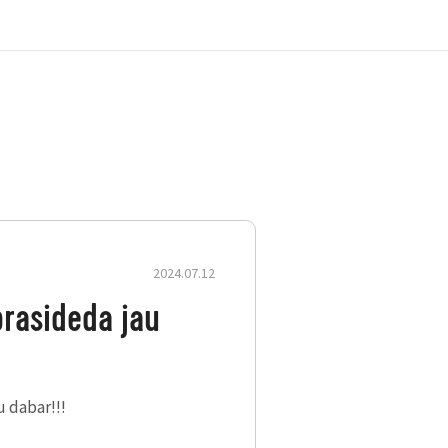
2024.07.12
nio išpardavimo – jūsų
rasideda jau
u dabar!!!