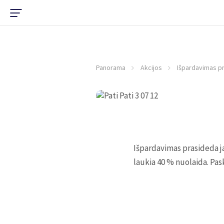
Panorama
Akcijos
Išpardavimas pr
Išpardavimas prasideda ja
laukia 40 % nuolaida. Pas