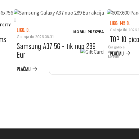
LIKO: 145 D.
TCITY
Galioja iki 2026.
LIKO: D.
MOBILI PREKYBA
Galioja iki 2026.08.31
ėms
TOP 10 pic
Samsung A37 5G - tik nuo 289
Čia galioja
dovanų
Eur
PLAČIAU
kortelė
PLAČIAU