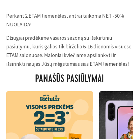
Perkant 2 ETAM liemenėles, antrai taikoma NET -50%
NUOLAIDA!
Džiugiai pradėkime vasaros sezoną su išskirtiniu
pasiūlymu, kuris galios tik birželio 6-16 dienomis visuose
ETAM salonuose. Maloniai kviečiame apsilankyti ir
išsirinkti naujas Jūsų mėgstamiausias ETAM liemenėles!
PANAŠŪS PASIŪLYMAI