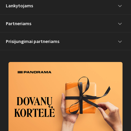
Lankytojams
Partneriams
Prisijungimai partneriams