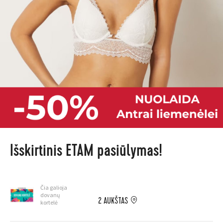
Išskirtinis ETAM pasiūlymas!
Čia galioja
dovanų
2 AUKŠTAS
kortelė