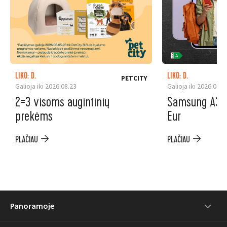
LIKO: D.
LIKO: D.
PETCITY
Galioja iki 2026.08.23
Galioja iki 2026.08.3
2=3 visoms augintinių
Samsung A37 5
prekėms
Eur
PLAČIAU
PLAČIAU
Panoramoje