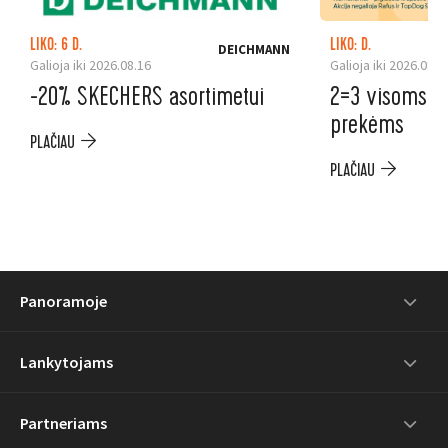
LIKO: 6 D.
LIKO: D.
DEICHMANN
Galioja iki 2026.08.16
Galioja iki 2026.08.2
-20% SKECHERS asortimetui
2=3 visoms au
prekėms
PLAČIAU
PLAČIAU
Panoramoje
Lankytojams
Partneriams