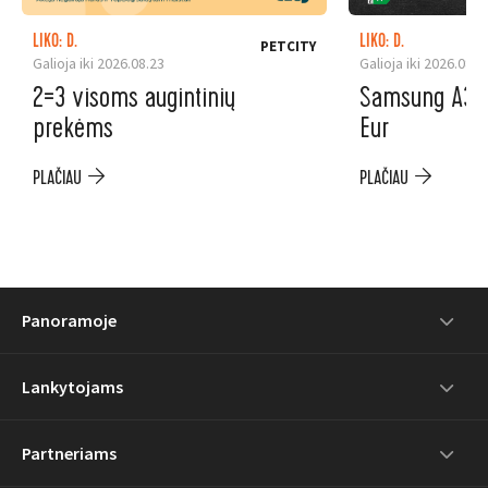
LIKO: D.
LIKO: D.
PETCITY
Galioja iki 2026.08.23
Galioja iki 2026.08.3
2=3 visoms augintinių
Samsung A37 5
prekėms
Eur
PLAČIAU
PLAČIAU
Panoramoje
Lankytojams
Partneriams