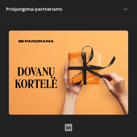
Prisijungimai partneriams
LinkedIn Social Link