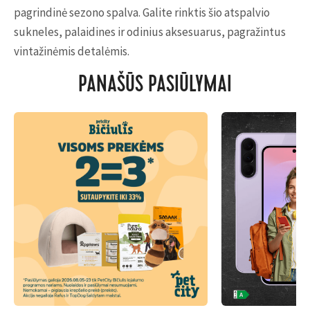
pagrindinė sezono spalva. Galite rinktis šio atspalvio
sukneles, palaidines ir odinius aksesuarus, pagražintus
vintažinėmis detalėmis.
PANAŠŪS PASIŪLYMAI