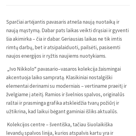
Sparčiai artėjantis pavasaris atneša naują nuotaiką ir
naują mąstymą. Dabar pats laikas veikti drąsiai ir gyventi
šia akimirka – čia ir dabar. Geriausias laikas ne tik imtis
rimtų darbų, bet ir atsipalaiduoti, pailsėti, pasisemti
naujos energijos ir ryžtis naujiems nuotykiams.
„Ivo Nikkolo“ pavasario–vasaros kolekcija žaismingai
akcentuoja laiko sampratą. Klasikiniai nostalgiški
elementai derinami su moderniais – vertiname praeitį ir
žvelgiame į ateitį. Ramios ir švelnios spalvos, originalūs
raštai ir prasminga grafika atskleidžia tvarų požiūrį ir
užtikrina, kad laikui bėgant gaminiai išliks aktualūs.
Kolekcijos centre – šventiška, tačiau šiuolaikiška
levandų spalvos linija, kurios atspalvis kartu yra ir