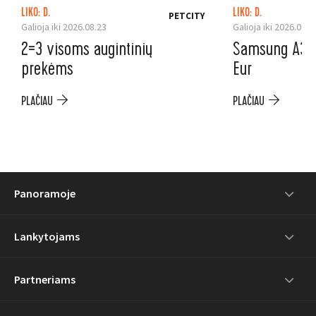
LIKO: D.
LIKO: D.
PETCITY
Galioja iki 2026.08.23
Galioja iki 2026.08.3
2=3 visoms augintinių
Samsung A37 5
prekėms
Eur
PLAČIAU
PLAČIAU
Panoramoje
Lankytojams
Partneriams