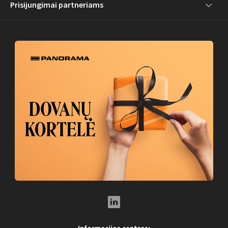
Prisijungimai partneriams
LinkedIn Social Link