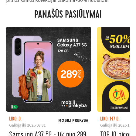
pilnos kainos kolekcijai taikoma -30% nuolaida!
PANAŠŪS PASIŪLYMAI
LIKO: D.
LIKO: 147 D.
MOBILI PREKYBA
Galioja iki 2026.08.31
Galioja iki 2026.12.3
Samsung A37 5G - tik nuo 289
TOP 10 picoms