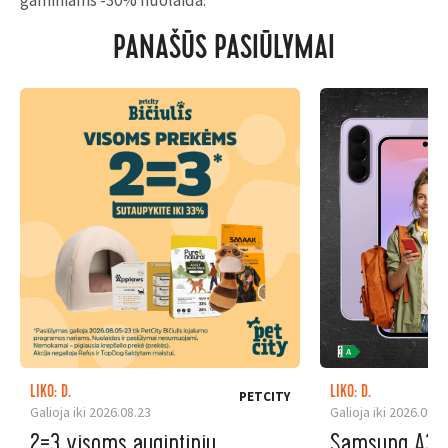
gaminiams -30% nuolaida.
PANAŠŪS PASIŪLYMAI
LIKO: D.
LIKO: D.
PETCITY
Galioja iki 2026.08.23
Galioja iki 2026.08.3
2=3 visoms augintinių
Samsung A37 5