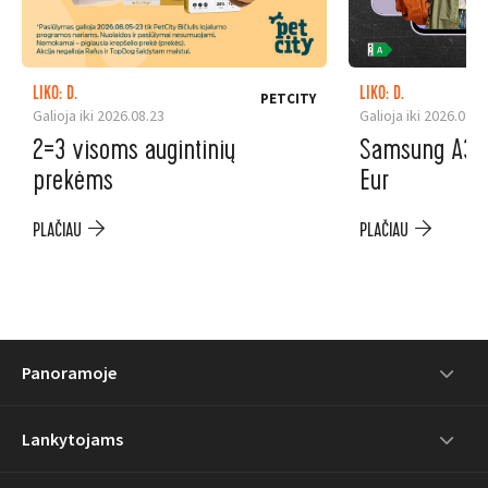
LIKO: D.
LIKO: D.
PETCITY
Galioja iki 2026.08.23
Galioja iki 2026.08.3
2=3 visoms augintinių
Samsung A37 5
prekėms
Eur
PLAČIAU
PLAČIAU
Panoramoje
Lankytojams