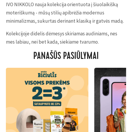
IVO NIKKOLO nauja kolekcija orientuota į šiuolaikišką
moteriškumą - mūsų stilių apibrėžia modernus
minimalizmas, sukurtas derinant klasiką ir gatvės madą.
Kolekcijoje didelis dėmesys skiriamas audiniams, nes
mes labiau, nei bet kada, siekiame tvarumo.
PANAŠŪS PASIŪLYMAI