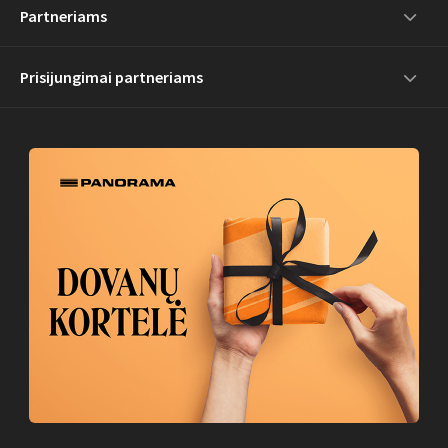
Partneriams
Prisijungimai partneriams