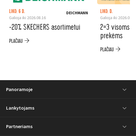
LIKO: 6 D.
LIKO: D.
DEICHMANN
Galioja iki 2026.08.16
Galioja iki 2026.08.2
-20% SKECHERS asortimetui
2=3 visoms au
prekėms
PLAČIAU
PLAČIAU
Panoramoje
Lankytojams
Partneriams