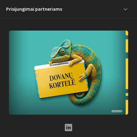
Prisijungimai partneriams
LinkedIn Social Link