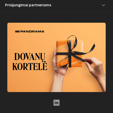
Prisijungimai partneriams
LinkedIn Social Link