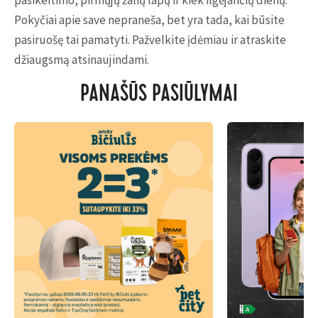
pasikeitimo, pirmųjų žalių lapų ir kiek ilgėjančių dienų.
Pokyčiai apie save nepraneša, bet yra tada, kai būsite
pasiruošę tai pamatyti. Pažvelkite įdėmiau ir atraskite
džiaugsmą atsinaujindami.
PANAŠŪS PASIŪLYMAI