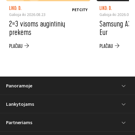
LIKO: D.
LIKO: D.
PETCITY
Galioja iki 2026.08.23
Galioja iki 2026.08.3
2=3 visoms augintinių
Samsung A37 5
prekėms
Eur
PLAČIAU
PLAČIAU
Panoramoje
Lankytojams
Partneriams