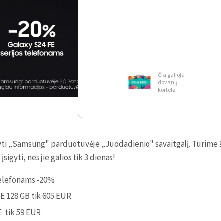
Čia galioja
dovanų
kortelė
yti „Samsung" parduotuvėje „Juodadienio" savaitgalį. Turime š
igyti, nes jie galios tik 3 dienas!
 telefonams -20%
FE 128 GB tik 605 EUR
E tik 59 EUR