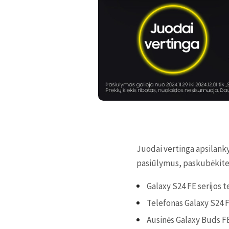
Juodai vertinga apsilank
pasiūlymus, paskubėkite įs
Galaxy S24 FE serijos
Telefonas Galaxy S24 
Ausinės Galaxy Buds F