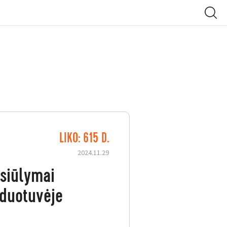
LIKO: 615 D.
2024.11.29
siūlymai
duotuvėje