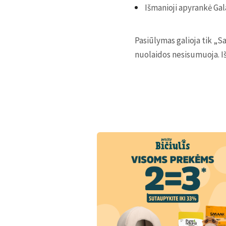
Išmanioji apyrankė Gal
Pasiūlymas galioja tik „S
nuolaidos nesisumuoja. I