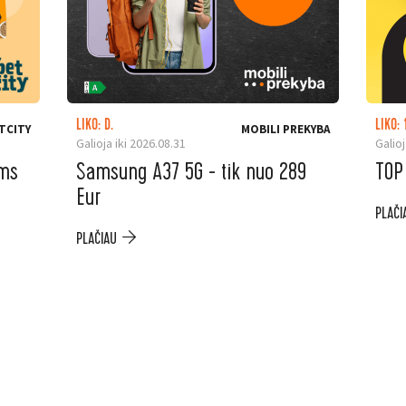
LIKO: D.
LIKO: 
TCITY
MOBILI PREKYBA
Galioja iki 2026.08.31
Galioj
ėms
Samsung A37 5G - tik nuo 289
TOP
Eur
PLAČI
PLAČIAU