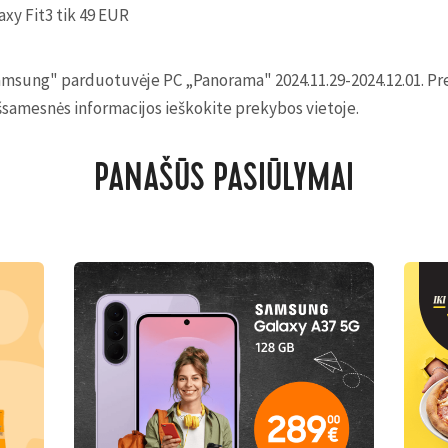
axy Fit3 tik 49 EUR
amsung" parduotuvėje PC „Panorama" 2024.11.29-2024.12.01. Prek
šsamesnės informacijos ieškokite prekybos vietoje.
PANAŠŪS PASIŪLYMAI