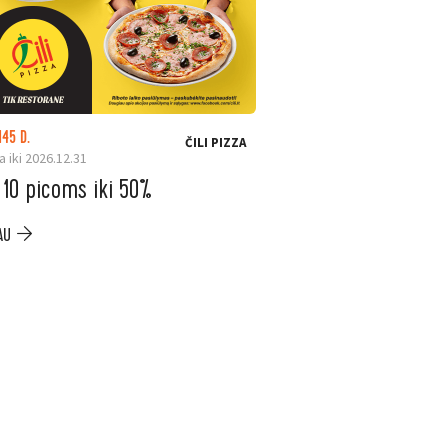
145 D.
LIKO: 23 D.
ČILI PIZZA
a iki 2026.12.31
Galioja iki 2026.08.31
 10 picoms iki 50%
ELESEN. Ninja ka
iki –200 €
AU
PLAČIAU