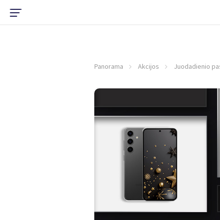
Panorama
Akcijos
Juodadienio pa