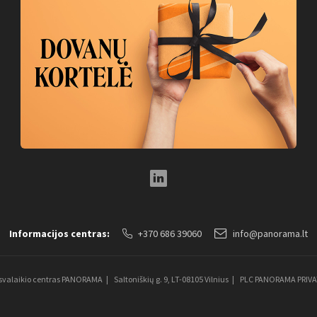
LinkedIn Social Link
Informacijos centras:
+370 686 39060
info@panorama.lt
aisvalaikio centras PANORAMA
Saltoniškių g. 9, LT-08105 Vilnius
PLC PANORAMA PRIV