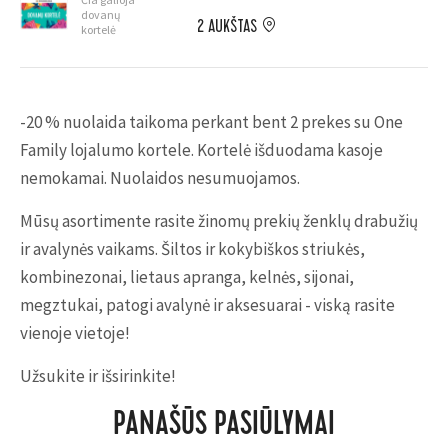
dovanų
2 AUKŠTAS
kortelė
-20 % nuolaida taikoma perkant bent 2 prekes su One
Family lojalumo kortele. Kortelė išduodama kasoje
nemokamai. Nuolaidos nesumuojamos.
Mūsų asortimente rasite žinomų prekių ženklų drabužių
ir avalynės vaikams. Šiltos ir kokybiškos striukės,
kombinezonai, lietaus apranga, kelnės, sijonai,
megztukai, patogi avalynė ir aksesuarai - viską rasite
vienoje vietoje!
Užsukite ir išsirinkite!
PANAŠŪS PASIŪLYMAI