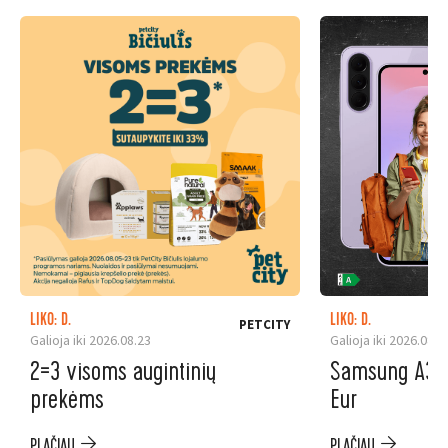
LIKO: D.
LIKO: D.
PETCITY
Galioja iki 2026.08.23
Galioja iki 2026.08.3
2=3 visoms augintinių
Samsung A37 5
prekėms
Eur
PLAČIAU
PLAČIAU