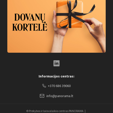
LinkedIn Social Link
Informacijos centras:
+370 686 39060
info@panorama.lt
© Prekybos ir laisvalaikio centras PANORAMA