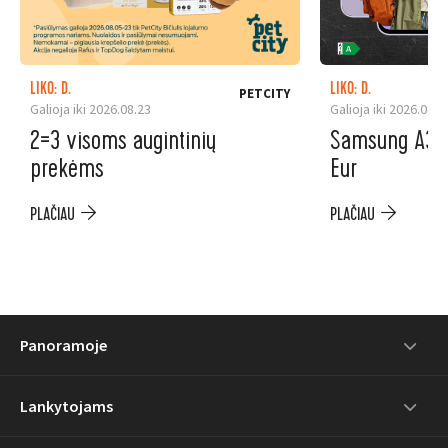
LIKO: D.
LIKO: D.
PETCITY
Galioja iki 2026.08.23
Galioja iki 2026.08.3
2=3 visoms augintinių
Samsung A37 5
prekėms
Eur
PLAČIAU
PLAČIAU
Panoramoje
Lankytojams