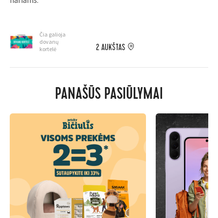
nariams.
Čia galioja
dovanų
2 AUKŠTAS
kortelė
PANAŠŪS PASIŪLYMAI