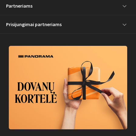
Partneriams
Prisijungimai partneriams