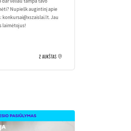
o dar vėliau tampa tavo
ėti? Nupiešk augintinį apie
s:
konkursai@xszaislai.lt
. Jau
is laimėtojus!
2 AUKŠTAS