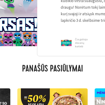
kūdikio virsta suaugusiu, 
draugu! Norėtum tokį laim
kurį svajoji ir atsiųsk mum
lapkričio 3 d. skelbsime tr
Čia galioja
dovanų
kortelė
PANAŠŪS PASIŪLYMAI