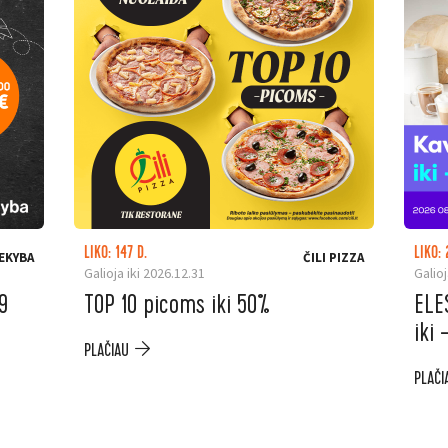
LIKO: 147 D.
LIKO: 
EKYBA
ČILI PIZZA
Galioja iki 2026.12.31
Galioj
9
TOP 10 picoms iki 50%
ELE
iki
PLAČIAU
PLAČI