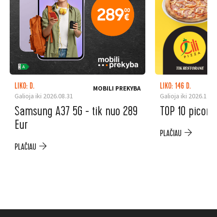
LIKO: D.
LIKO: 146 D.
MOBILI PREKYBA
Galioja iki 2026.08.31
Galioja iki 2026.12.3
Samsung A37 5G - tik nuo 289
TOP 10 picoms
Eur
PLAČIAU
PLAČIAU