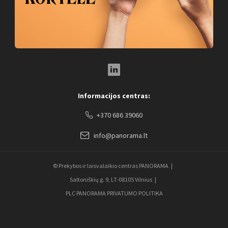
LinkedIn Social Link
Informacijos centras:
+370 686 39060
info@panorama.lt
© Prekybos ir laisvalaikio centras PANORAMA
Saltoniškių g. 9, LT-08105 Vilnius
PLC PANORAMA PRIVATUMO POLITIKA