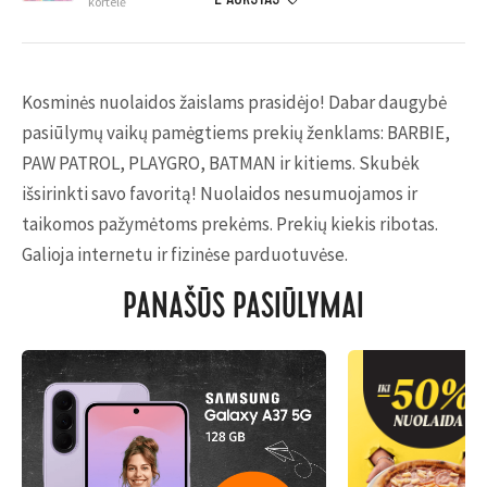
kortelė
Kosminės nuolaidos žaislams prasidėjo! Dabar daugybė
pasiūlymų vaikų pamėgtiems prekių ženklams: BARBIE,
PAW PATROL, PLAYGRO, BATMAN ir kitiems. Skubėk
išsirinkti savo favoritą! Nuolaidos nesumuojamos ir
taikomos pažymėtoms prekėms. Prekių kiekis ribotas.
Galioja internetu ir fizinėse parduotuvėse.
PANAŠŪS PASIŪLYMAI