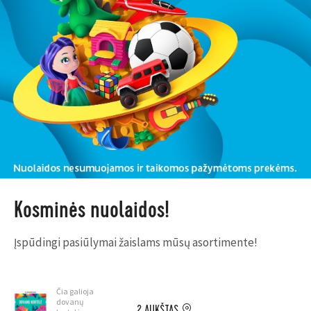
Kosminės nuolaidos!
Įspūdingi pasiūlymai žaislams mūsų asortimente!
Čia galioja
dovanų
2 AUKŠTAS