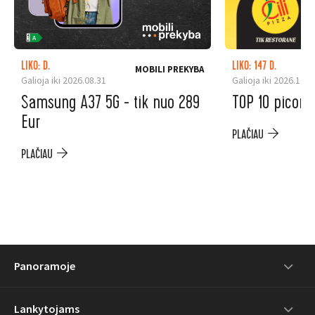
LIKO: D.
LIKO: 147 D.
MOBILI PREKYBA
Galioja iki 2026.08.31
Galioja iki 2026.12.3
Samsung A37 5G - tik nuo 289
TOP 10 picoms
Eur
PLAČIAU
PLAČIAU
Panoramoje
Lankytojams