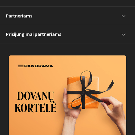
Partneriams
Prisijungimai partneriams