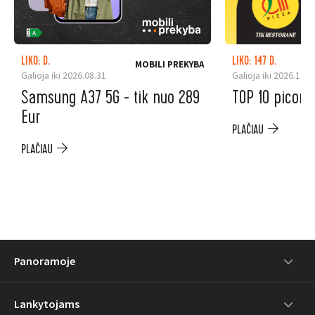
LIKO: D.
LIKO: 147 D.
MOBILI PREKYBA
Galioja iki 2026.08.31
Galioja iki 2026.12.3
Samsung A37 5G - tik nuo 289
TOP 10 picoms
Eur
PLAČIAU
PLAČIAU
Panoramoje
Lankytojams