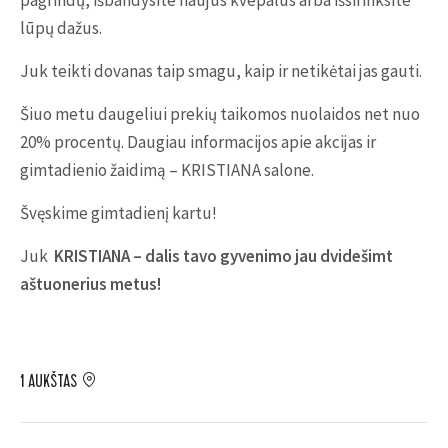
pagrindų, išbandysite naujus kvepalus arba išsirinksite
lūpų dažus.
Juk teikti dovanas taip smagu, kaip ir netikėtai jas gauti.
Šiuo metu daugeliui prekių taikomos nuolaidos net nuo
20% procentų. Daugiau informacijos apie akcijas ir
gimtadienio žaidimą – KRISTIANA salone.
Švęskime gimtadienį kartu!
Juk
KRISTIANA – dalis tavo gyvenimo jau dvidešimt
aštuonerius metus!
1 AUKŠTAS