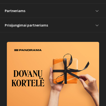
Partneriams
Prisijungimai partneriams