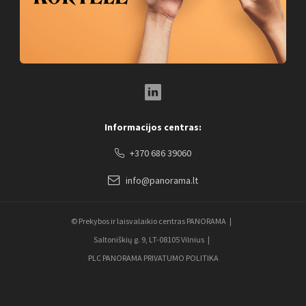
LinkedIn Social Link
Informacijos centras:
+370 686 39060
info@panorama.lt
© Prekybos ir laisvalaikio centras PANORAMA
Saltoniškių g. 9, LT-08105 Vilnius
PLC PANORAMA PRIVATUMO POLITIKA