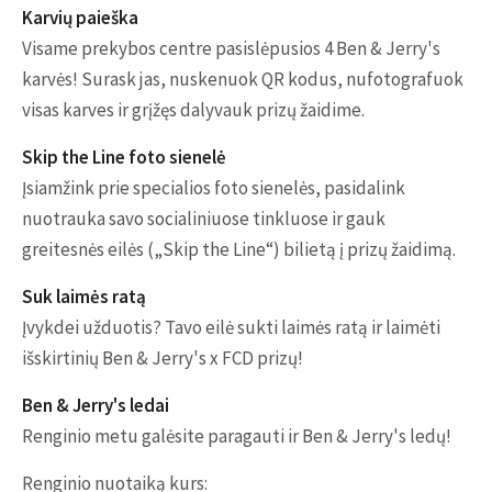
Karvių paieška
Visame prekybos centre pasislėpusios 4 Ben & Jerry's
karvės! Surask jas, nuskenuok QR kodus, nufotografuok
visas karves ir grįžęs dalyvauk prizų žaidime.
Skip the Line foto sienelė
Įsiamžink prie specialios foto sienelės, pasidalink
nuotrauka savo socialiniuose tinkluose ir gauk
greitesnės eilės („Skip the Line“) bilietą į prizų žaidimą.
Suk laimės ratą
Įvykdei užduotis? Tavo eilė sukti laimės ratą ir laimėti
išskirtinių Ben & Jerry's x FCD prizų!
Ben & Jerry's ledai
Renginio metu galėsite paragauti ir Ben & Jerry's ledų!
Renginio nuotaiką kurs: