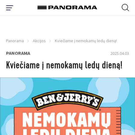
Panorama
Akcijos
Kviečiame į nemokamų ledų dieną!
PANORAMA
2025.04.03
Kviečiame į nemokamų ledų dieną!