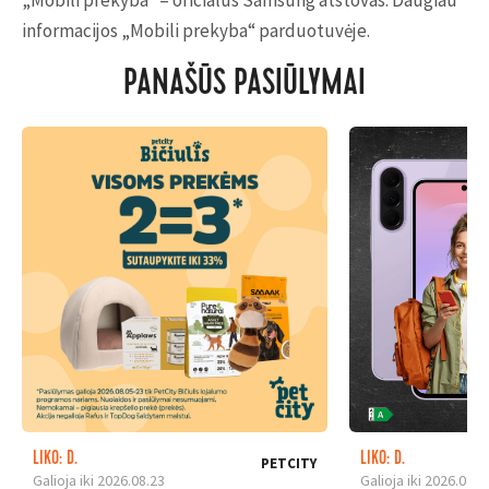
„Mobili prekyba“ – oficialus Samsung atstovas. Daugiau
informacijos „Mobili prekyba“ parduotuvėje.
PANAŠŪS PASIŪLYMAI
LIKO: D.
LIKO: D.
PETCITY
Galioja iki 2026.08.23
Galioja iki 2026.08.3