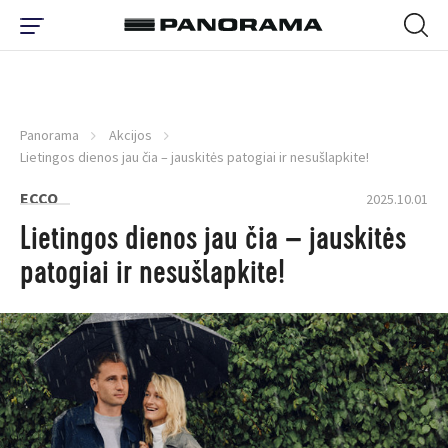
Panorama
Akcijos
Lietingos dienos jau čia – jauskitės patogiai ir nesušlapkite!
ECCO
2025.10.01
Lietingos dienos jau čia – jauskitės
patogiai ir nesušlapkite!