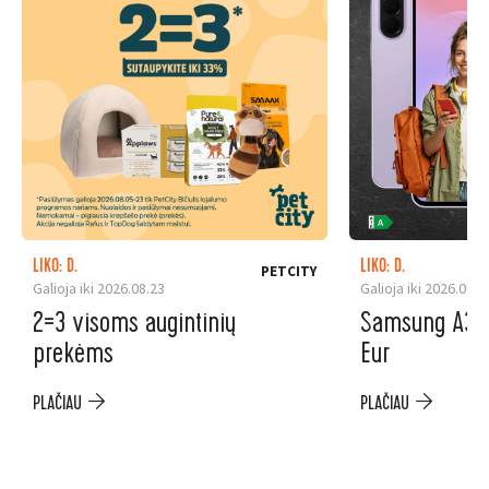
LIKO: D.
LIKO: D.
PETCITY
Galioja iki 2026.08.23
Galioja iki 2026.08.3
2=3 visoms augintinių
Samsung A37 5
prekėms
Eur
PLAČIAU
PLAČIAU