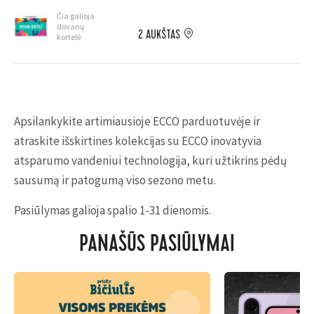
Čia galioja
dovanų
2 AUKŠTAS
kortelė
Apsilankykite artimiausioje ECCO parduotuvėje ir
atraskite išskirtines kolekcijas su ECCO inovatyvia
atsparumo vandeniui technologija, kuri užtikrins pėdų
sausumą ir patogumą viso sezono metu.
Pasiūlymas galioja spalio 1-31 dienomis.
PANAŠŪS PASIŪLYMAI