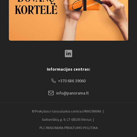
LinkedIn Social Link
Informacijos centras:
+370 686 39060
info@panorama.lt
© Prekybos ir laisvalaikio centras PANORAMA
Saltoniškių g. 9, LT-08105 Vilnius
PLC PANORAMA PRIVATUMO POLITIKA