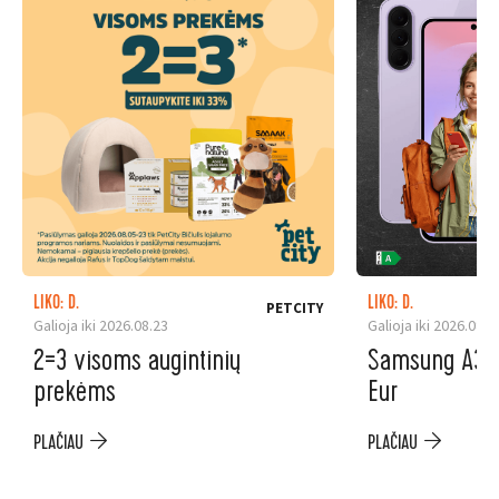
LIKO: D.
LIKO: D.
PETCITY
Galioja iki 2026.08.23
Galioja iki 2026.08.3
2=3 visoms augintinių
Samsung A37 5
prekėms
Eur
PLAČIAU
PLAČIAU