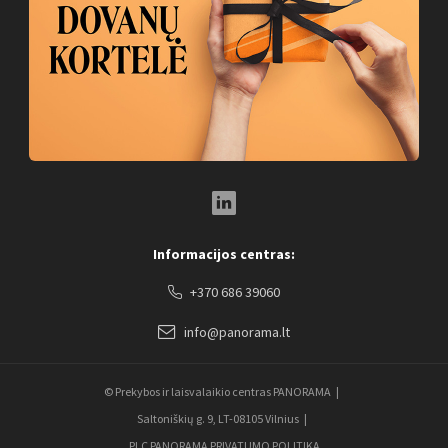
LinkedIn Social Link
Informacijos centras:
+370 686 39060
info@panorama.lt
© Prekybos ir laisvalaikio centras PANORAMA
Saltoniškių g. 9, LT-08105 Vilnius
PLC PANORAMA PRIVATUMO POLITIKA