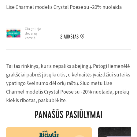
Lise Charmel modelis Crystal Poese su -20% nuolaida
Čia galioja
dovanų
2 AUKŠTAS
kortelė
Tai tas rinkinys, kuris nepaliks abejingų. Patogi liemenėlė
grakščiai pabrėš jūsų krūtis,
o kelnaitės įvaizdžiui suteiks
ypatingo švelnumo dėl orių raštų. Šiuo metu Lise
Charmel
modelis Crystal Poese su -20% nuolaida, prekių
kiekis ribotas, paskubėkite.
PANAŠŪS PASIŪLYMAI